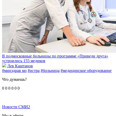
В подмосковные больницы по программе «Приведи друга»
устроились 155 медиков
Лев Каштанов
#минздрав мо
#истра
#больница
#медицинское оборудование
Что думаешь?
0
0
0
0
0
0
Новости СМИ2
Мы в эфире