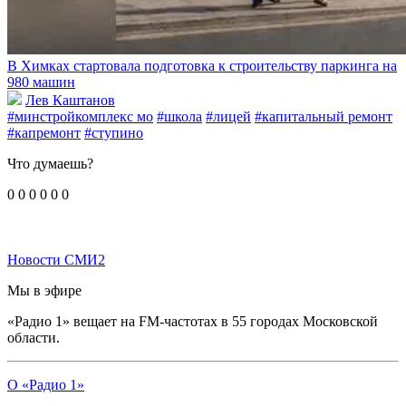
В Химках стартовала подготовка к строительству паркинга на
980 машин
Лев Каштанов
#минстройкомплекс мо
#школа
#лицей
#капитальный ремонт
#капремонт
#ступино
Что думаешь?
0
0
0
0
0
0
Новости СМИ2
Мы в эфире
«Радио 1» вещает на FM-частотах в 55 городах Московской
области.
О «Радио 1»