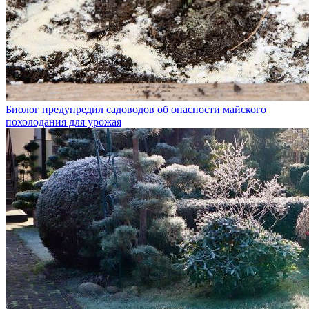
Биолог предупредил садоводов об опасности майского
похолодания для урожая