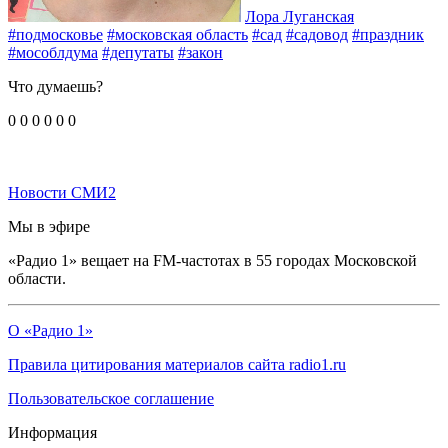
Лора Луганская
#подмосковье
#московская область
#сад
#садовод
#праздник
#мособлдума
#депутаты
#закон
Что думаешь?
0
0
0
0
0
0
Новости СМИ2
Мы в эфире
«Радио 1» вещает на FM-частотах в 55 городах Московской
области.
О «Радио 1»
Правила цитирования материалов сайта radio1.ru
Пользовательское соглашение
Информация