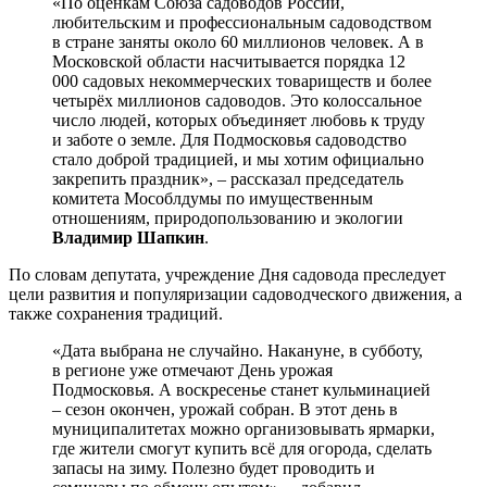
«По оценкам Союза садоводов России,
любительским и профессиональным садоводством
в стране заняты около 60 миллионов человек. А в
Московской области насчитывается порядка 12
000 садовых некоммерческих товариществ и более
четырёх миллионов садоводов. Это колоссальное
число людей, которых объединяет любовь к труду
и заботе о земле. Для Подмосковья садоводство
стало доброй традицией, и мы хотим официально
закрепить праздник», – рассказал председатель
комитета Мособлдумы по имущественным
отношениям, природопользованию и экологии
Владимир Шапкин
.
По словам депутата, учреждение Дня садовода преследует
цели развития и популяризации садоводческого движения, а
также сохранения традиций.
«Дата выбрана не случайно. Накануне, в субботу,
в регионе уже отмечают День урожая
Подмосковья. А воскресенье станет кульминацией
– сезон окончен, урожай собран. В этот день в
муниципалитетах можно организовывать ярмарки,
где жители смогут купить всё для огорода, сделать
запасы на зиму. Полезно будет проводить и