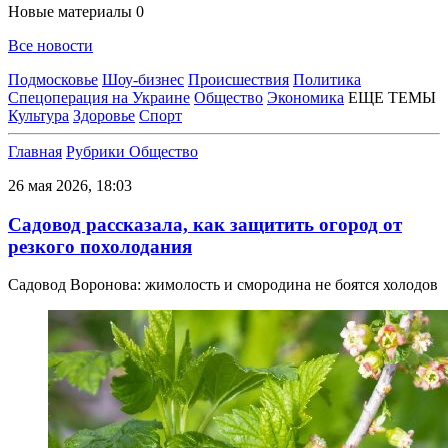
Новые материалы
0
Все новости
Подмосковье
Шоу-бизнес
Происшествия
Политика
Спецоперация на Украине
Общество
Экономика
ЕЩЕ ТЕМЫ
Культура
Здоровье
Спорт
Главная
Рубрики
Общество
26 мая 2026, 18:03
Садовод рассказала, как защитить огород от
резкого похолодания
Садовод Воронова: жимолость и смородина не боятся холодов