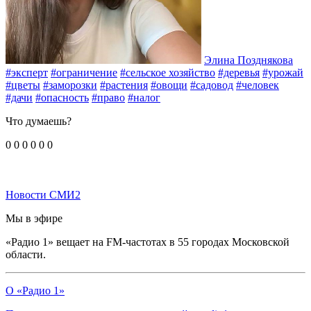
Элина Позднякова
#эксперт
#ограничение
#сельское хозяйство
#деревья
#урожай
#цветы
#заморозки
#растения
#овощи
#садовод
#человек
#дачи
#опасность
#право
#налог
Что думаешь?
0
0
0
0
0
0
Новости СМИ2
Мы в эфире
«Радио 1» вещает на FM-частотах в 55 городах Московской
области.
О «Радио 1»