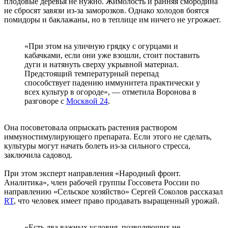
плодовые деревья не нужно. Жимолость и ранняя смородина
не сбросят завязи из-за заморозков. Однако холодов боятся
помидоры и баклажаны, но в теплице им ничего не угрожает.
«При этом на уличную грядку с огурцами и
кабачками, если они уже взошли, стоит поставить
дуги и натянуть сверху укрывной материал.
Предстоящий температурный перепад
способствует падению иммунитета практически у
всех культур в огороде», — отметила Воронова в
разговоре с
Москвой 24
.
Она посоветовала опрыскать растения раствором
иммуностимулирующего препарата. Если этого не сделать,
культуры могут начать болеть из-за сильного стресса,
заключила садовод.
При этом эксперт направления «Народный фронт.
Аналитика», член рабочей группы Госсовета России по
направлению «Сельское хозяйство» Сергей Соколов рассказал
RT
, что человек имеет право продавать выращенный урожай.
«Есть два важных условия, позволяющих не