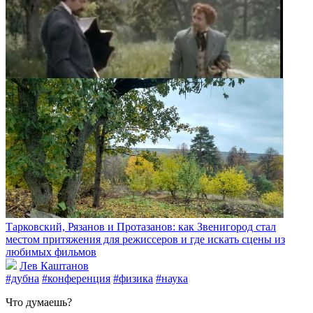
Тарковский, Рязанов и Протазанов: как Звенигород стал
местом притяжения для режиссеров и где искать сцены из
любимых фильмов
Лев Каштанов
#дубна
#конференция
#физика
#наука
Что думаешь?