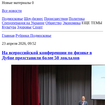
Новые материалы
0
Все новости
Подмосковье
Шоу-бизнес
Происшествия
Политика
Спецоперация на Украине
Общество
Экономика
ЕЩЕ ТЕМЫ
Культура
Здоровье
Спорт
Главная
Рубрики
Подмосковье
23 апреля 2026, 09:52
На всероссийской конференции по физике в
Дубне представили более 50 докладов