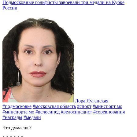
Подмосковные гольфисты завоевали три медали на Кубке
России
Лора Луганская
#подмосковье
#московская область
#спорт
#минспорт мо
#минспорта мо
#велосипед
#велосипедист
#соревнования
#награды
#медали
Что думаешь?