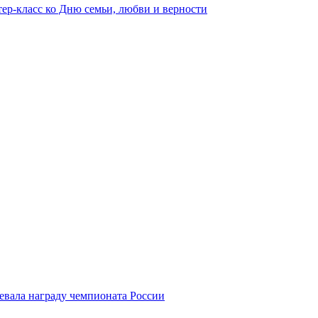
ер-класс ко Дню семьи, любви и верности
оевала награду чемпионата России