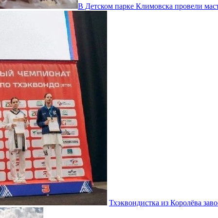
В Детском парке Климовска провели маст
Тхэквондистка из Королёва зав