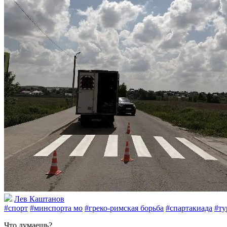
Лев Каштанов
#спорт
#минспорта мо
#греко-римская борьба
#спартакиада
#ту
Что думаешь?