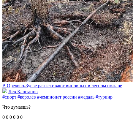
В Орехово-Зуеве разыскивают виновных в лесном пожаре
Лев Каштанов
#спорт
#королёв
#чемпионат россии
#медаль
#турнир
Что думаешь?
0
0
0
0
0
0