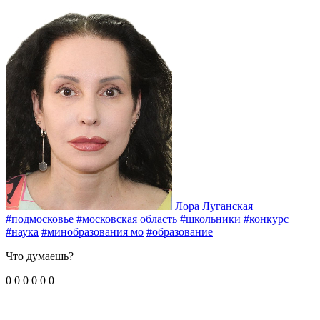
Лора Луганская
#подмосковье
#московская область
#школьники
#конкурс
#наука
#минобразования мо
#образование
Что думаешь?
0
0
0
0
0
0