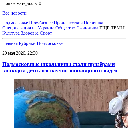
Новые материалы
0
Все новости
Подмосковье
Шоу-бизнес
Происшествия
Политика
Спецоперация на Украине
Общество
Экономика
ЕЩЕ ТЕМЫ
Культура
Здоровье
Спорт
Главная
Рубрики
Подмосковье
29 мая 2026, 22:30
Подмосковные школьницы стали призёрами
конкурса детского научно-популярного видео