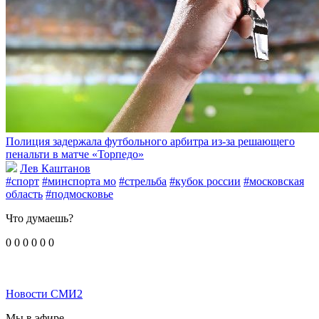
Полиция задержала футбольного арбитра из-за решающего
пенальти в матче «Торпедо»
Лев Каштанов
#спорт
#минспорта мо
#стрельба
#кубок россии
#московская
область
#подмосковье
Что думаешь?
0
0
0
0
0
0
Новости СМИ2
Мы в эфире