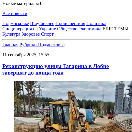
Новые материалы
0
Все новости
Подмосковье
Шоу-бизнес
Происшествия
Политика
Спецоперация на Украине
Общество
Экономика
ЕЩЕ ТЕМЫ
Культура
Здоровье
Спорт
Главная
Рубрики
Подмосковье
11 сентября 2025, 15:55
Реконструкцию улицы Гагарина в Лобне
завершат до конца года