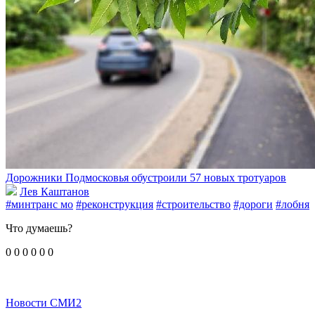
Дорожники Подмосковья обустроили 57 новых тротуаров
Лев Каштанов
#минтранс мо
#реконструкция
#строительство
#дороги
#лобня
Что думаешь?
0
0
0
0
0
0
Новости СМИ2