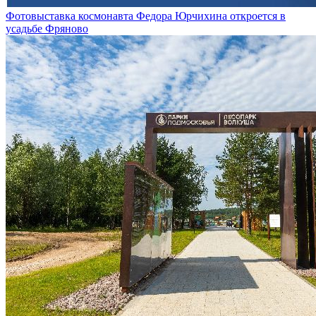
Фотовыставка космонавта Федора Юрчихина откроется в
усадьбе Фряново