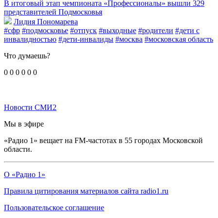
В итоговый этап чемпионата «Профессионалы» вышли 329
представителей Подмосковья
Лидия Пономарева
#сфр
#подмосковье
#отпуск
#выходные
#родители
#дети с
инвалидностью
#дети-инвалиды
#москва
#московская область
Что думаешь?
0
0
0
0
0
0
Новости СМИ2
Мы в эфире
«Радио 1» вещает на FM-частотах в 55 городах Московской
области.
О «Радио 1»
Правила цитирования материалов сайта radio1.ru
Пользовательское соглашение