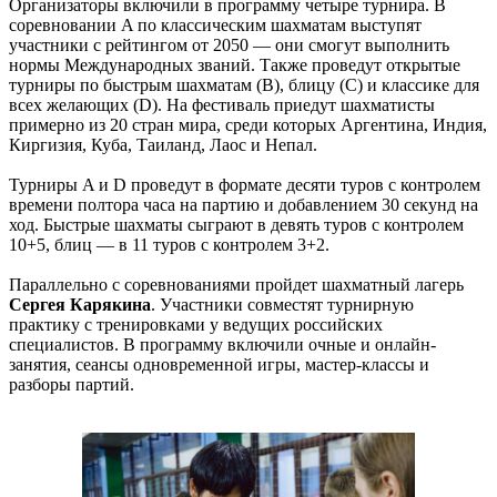
Организаторы включили в программу четыре турнира. В
соревновании A по классическим шахматам выступят
участники с рейтингом от 2050 — они смогут выполнить
нормы Международных званий. Также проведут открытые
турниры по быстрым шахматам (B), блицу (C) и классике для
всех желающих (D). На фестиваль приедут шахматисты
примерно из 20 стран мира, среди которых Аргентина, Индия,
Киргизия, Куба, Таиланд, Лаос и Непал.
Турниры A и D проведут в формате десяти туров с контролем
времени полтора часа на партию и добавлением 30 секунд на
ход. Быстрые шахматы сыграют в девять туров с контролем
10+5, блиц — в 11 туров с контролем 3+2.
Параллельно с соревнованиями пройдет шахматный лагерь
Сергея Карякина
. Участники совместят турнирную
практику с тренировками у ведущих российских
специалистов. В программу включили очные и онлайн-
занятия, сеансы одновременной игры, мастер-классы и
разборы партий.