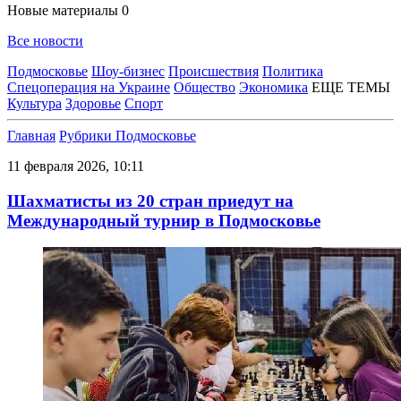
Новые материалы
0
Все новости
Подмосковье
Шоу-бизнес
Происшествия
Политика
Спецоперация на Украине
Общество
Экономика
ЕЩЕ ТЕМЫ
Культура
Здоровье
Спорт
Главная
Рубрики
Подмосковье
11 февраля 2026, 10:11
Шахматисты из 20 стран приедут на
Международный турнир в Подмосковье