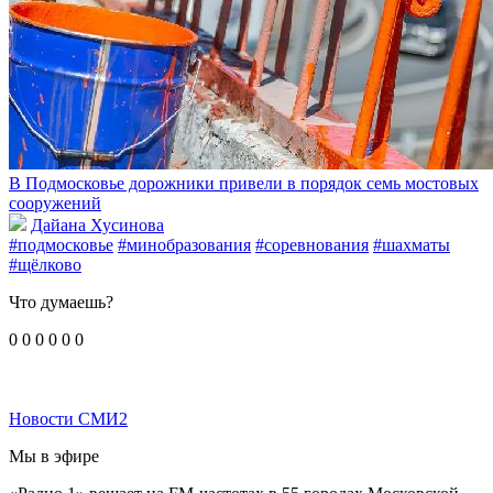
В Подмосковье дорожники привели в порядок семь мостовых
сооружений
Дайана Хусинова
#подмосковье
#минобразования
#соревнования
#шахматы
#щёлково
Что думаешь?
0
0
0
0
0
0
Новости СМИ2
Мы в эфире