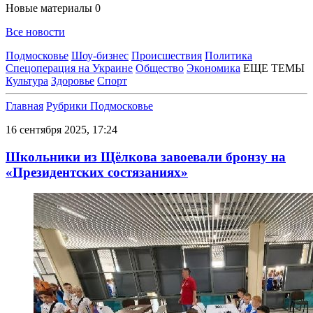
Новые материалы
0
Все новости
Подмосковье
Шоу-бизнес
Происшествия
Политика
Спецоперация на Украине
Общество
Экономика
ЕЩЕ ТЕМЫ
Культура
Здоровье
Спорт
Главная
Рубрики
Подмосковье
16 сентября 2025, 17:24
Школьники из Щёлкова завоевали бронзу на
«Президентских состязаниях»