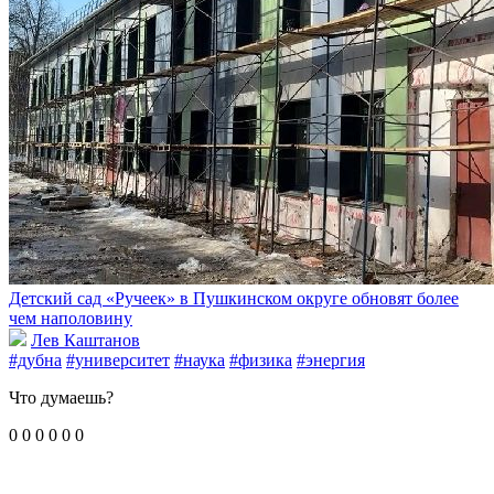
Детский сад «Ручеек» в Пушкинском округе обновят более
чем наполовину
Лев Каштанов
#дубна
#университет
#наука
#физика
#энергия
Что думаешь?
0
0
0
0
0
0