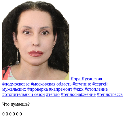
Лора Луганская
#подмосковье
#московская область
#ступино
#сергей
мужальских
#проверка
#капремонт
#жкх
#отопление
#отопительный сезон
#тепло
#теплоснабжение
#теплотрасса
Что думаешь?
0
0
0
0
0
0