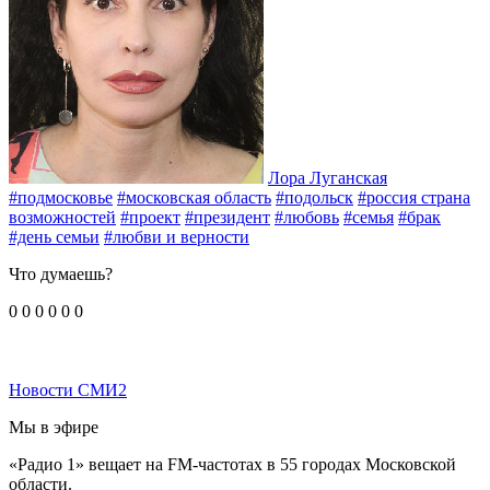
Лора Луганская
#подмосковье
#московская область
#подольск
#россия страна
возможностей
#проект
#президент
#любовь
#семья
#брак
#день семьи
#любви и верности
Что думаешь?
0
0
0
0
0
0
Новости СМИ2
Мы в эфире
«Радио 1» вещает на FM-частотах в 55 городах Московской
области.