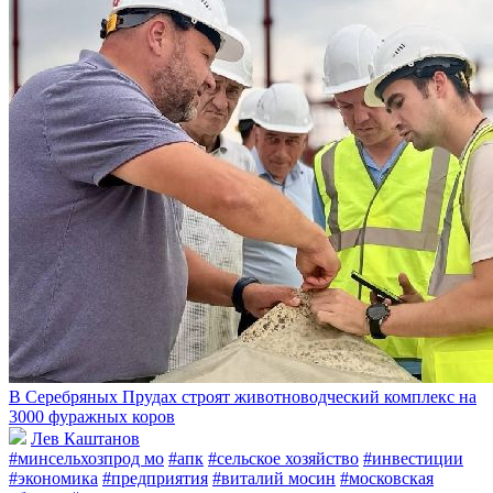
В Серебряных Прудах строят животноводческий комплекс на
3000 фуражных коров
Лев Каштанов
#минсельхозпрод мо
#апк
#сельское хозяйство
#инвестиции
#экономика
#предприятия
#виталий мосин
#московская