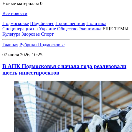
Новые материалы
0
Все новости
Подмосковье
Шоу-бизнес
Происшествия
Политика
Спецоперация на Украине
Общество
Экономика
ЕЩЕ ТЕМЫ
Культура
Здоровье
Спорт
Главная
Рубрики
Подмосковье
07 июля 2026, 10:25
В АПК Подмосковья с начала года реализовали
шесть инвестпроектов