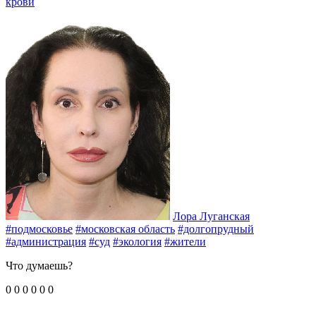
крови
Лора Луганская
#подмосковье
#московская область
#долгопрудный
#администрация
#суд
#экология
#жители
Что думаешь?
0
0
0
0
0
0