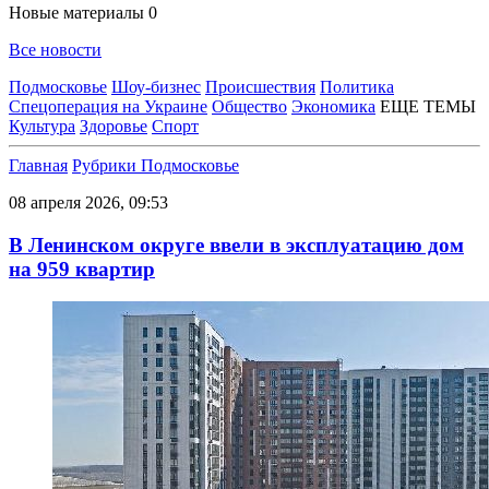
Новые материалы
0
Все новости
Подмосковье
Шоу-бизнес
Происшествия
Политика
Спецоперация на Украине
Общество
Экономика
ЕЩЕ ТЕМЫ
Культура
Здоровье
Спорт
Главная
Рубрики
Подмосковье
08 апреля 2026, 09:53
В Ленинском округе ввели в эксплуатацию дом
на 959 квартир