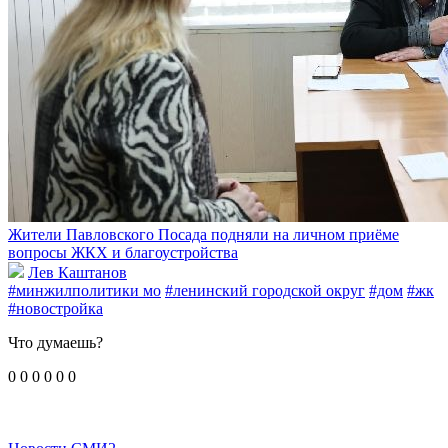
Жители Павловского Посада подняли на личном приёме
вопросы ЖКХ и благоустройства
Лев Каштанов
#минжилполитики мо
#ленинский городской округ
#дом
#жк
#новостройка
Что думаешь?
0
0
0
0
0
0