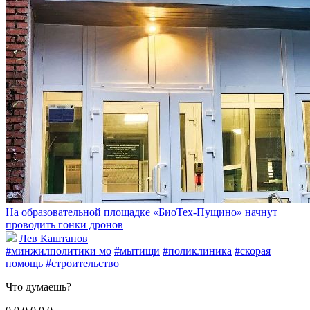
На образовательной площадке «БиоТех-Пущино» начнут
проводить гонки дронов
Лев Каштанов
#минжилполитики мо
#мытищи
#поликлиника
#скорая
помощь
#строительство
Что думаешь?