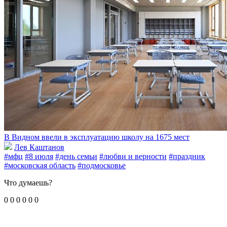
В Видном ввели в эксплуатацию школу на 1675 мест
Лев Каштанов
#мфц
#8 июля
#день семьи
#любви и верности
#праздник
#московская область
#подмосковье
Что думаешь?
0
0
0
0
0
0