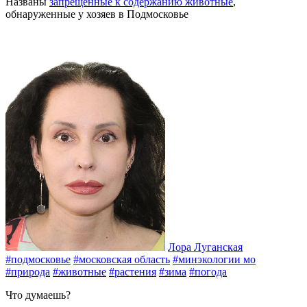
Названы
запрещённые к содержанию животные
,
обнаруженные у хозяев в Подмосковье
Лора Луганская
#подмосковье
#московская область
#минэкологии мо
#природа
#животные
#растения
#зима
#погода
Что думаешь?