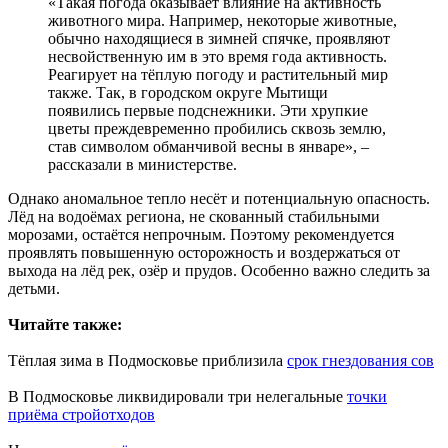
«Такая погода оказывает влияние на активность
животного мира. Например, некоторые животные,
обычно находящиеся в зимней спячке, проявляют
несвойственную им в это время года активность.
Реагирует на тёплую погоду и растительный мир
также. Так, в городском округе Мытищи
появились первые подснежники. Эти хрупкие
цветы преждевременно пробились сквозь землю,
став символом обманчивой весны в январе», –
рассказали в министерстве.
Однако аномальное тепло несёт и потенциальную опасность.
Лёд на водоёмах региона, не скованный стабильными
морозами, остаётся непрочным. Поэтому рекомендуется
проявлять повышенную осторожность и воздержаться от
выхода на лёд рек, озёр и прудов. Особенно важно следить за
детьми.
Читайте также:
Тёплая зима в Подмосковье приблизила
срок гнездования сов
В Подмосковье ликвидировали три нелегальные
точки
приёма стройотходов