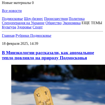
Новые материалы
0
Все новости
Подмосковье
Шоу-бизнес
Происшествия
Политика
Спецоперация на Украине
Общество
Экономика
ЕЩЕ ТЕМЫ
Культура
Здоровье
Спорт
Главная
Рубрики
Подмосковье
18 февраля 2025, 14:39
В Минэкологии рассказали, как аномальное
тепло повлияло на природу Подмосковья