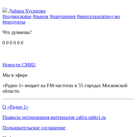
Дайана Хусинова
#подмосковье
#рынок
#нарушения
#минсельхозпрод мо
#продукты
Что думаешь?
0
0
0
0
0
0
Новости СМИ2
Мы в эфире
«Радио 1» вещает на FM-частотах в 55 городах Московской
области.
О «Радио 1»
Правила цитирования материалов сайта radio1.ru
Пользовательское соглашение