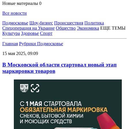
Новые материалы
0
Все новости
Подмосковье
Шоу-бизнес
Происшествия
Политика
Спецоперация на Украине
Общество
Экономика
ЕЩЕ ТЕМЫ
Культура
Здоровье
Спорт
Главная
Рубрики
Подмосковье
15 мая 2025, 09:09
В Московской области стартовал новый этап
маркировки товаров