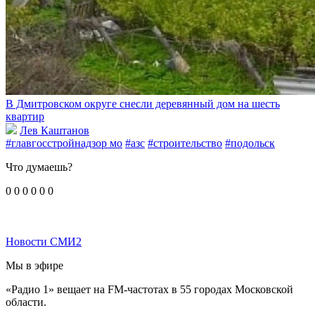
В Дмитровском округе снесли деревянный дом на шесть
квартир
Лев Каштанов
#главгосстройнадзор мо
#азс
#строительство
#подольск
Что думаешь?
0
0
0
0
0
0
Новости СМИ2
Мы в эфире
«Радио 1» вещает на FM-частотах в 55 городах Московской
области.