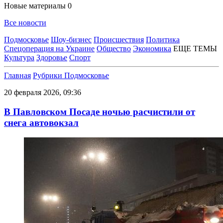
Новые материалы
0
Все новости
Подмосковье
Шоу-бизнес
Происшествия
Политика
Спецоперация на Украине
Общество
Экономика
ЕЩЕ ТЕМЫ
Культура
Здоровье
Спорт
Главная
Рубрики
Подмосковье
20 февраля 2026, 09:36
В Павловском Посаде ночью расчистили от
снега автовокзал