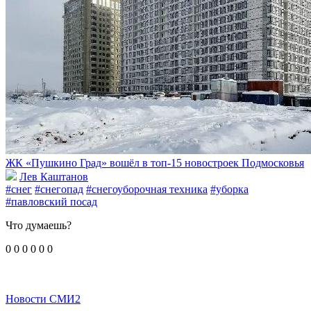
ЖК «Пушкино Град» вошёл в топ-15 новостроек Подмосковья
Лев Каштанов
#снег
#снегопад
#снегоуборочная техника
#уборка
#павловский посад
Что думаешь?
0
0
0
0
0
0
Новости СМИ2