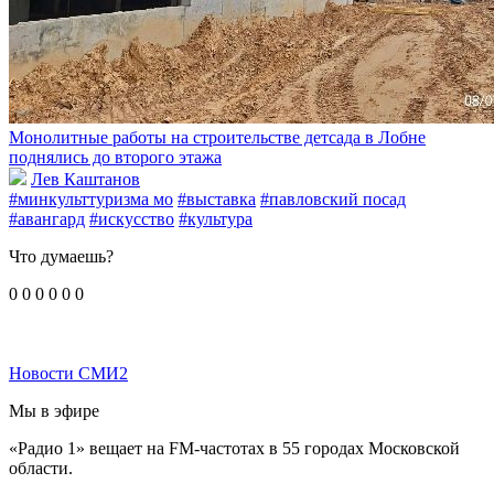
Монолитные работы на строительстве детсада в Лобне
поднялись до второго этажа
Лев Каштанов
#минкульттуризма мо
#выставка
#павловский посад
#авангард
#искусство
#культура
Что думаешь?
0
0
0
0
0
0
Новости СМИ2
Мы в эфире
«Радио 1» вещает на FM-частотах в 55 городах Московской
области.