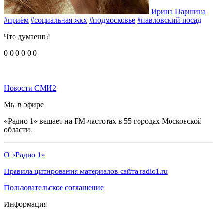
Ирина Паршина
#приём
#социальная жкх
#подмосковье
#павловский посад
Что думаешь?
0
0
0
0
0
0
Новости СМИ2
Мы в эфире
«Радио 1» вещает на FM-частотах в 55 городах Московской
области.
О «Радио 1»
Правила цитирования материалов сайта radio1.ru
Пользовательское соглашение
Информация