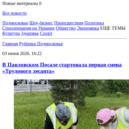
Новые материалы
0
Все новости
Подмосковье
Шоу-бизнес
Происшествия
Политика
Спецоперация на Украине
Общество
Экономика
ЕЩЕ ТЕМЫ
Культура
Здоровье
Спорт
Главная
Рубрики
Подмосковье
03 июня 2026, 16:22
В Павловском Посаде стартовала первая смена
«Трудового десанта»