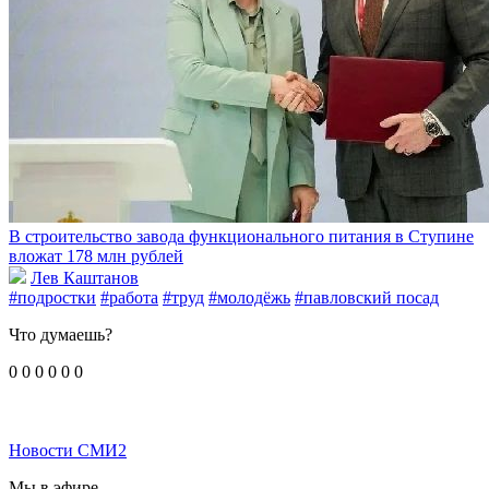
В строительство завода функционального питания в Ступине
вложат 178 млн рублей
Лев Каштанов
#подростки
#работа
#труд
#молодёжь
#павловский посад
Что думаешь?
0
0
0
0
0
0
Новости СМИ2
Мы в эфире