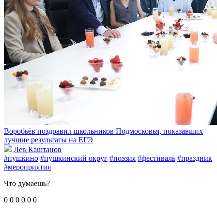
Воробьёв поздравил школьников Подмосковья, показавших
лучшие результаты на ЕГЭ
Лев Каштанов
#пушкино
#пушкинский округ
#поэзия
#фестиваль
#праздник
#мероприятия
Что думаешь?
0
0
0
0
0
0