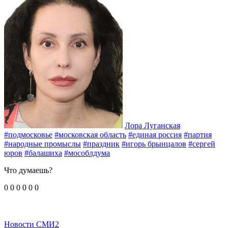
Лора Луганская
#подмосковье
#московская область
#единая россия
#партия
#народные промыслы
#праздник
#игорь брынцалов
#сергей
юров
#балашиха
#мособлдума
Что думаешь?
0
0
0
0
0
0
Новости СМИ2