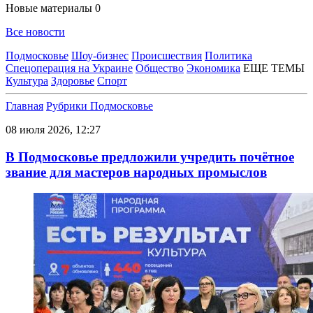
Новые материалы
0
Все новости
Подмосковье
Шоу-бизнес
Происшествия
Политика
Спецоперация на Украине
Общество
Экономика
ЕЩЕ ТЕМЫ
Культура
Здоровье
Спорт
Главная
Рубрики
Подмосковье
08 июля 2026, 12:27
В Подмосковье предложили учредить почётное
звание для мастеров народных промыслов