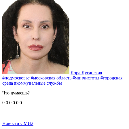
Лора Луганская
#подмосковье
#московская область
#минчистоты
#городская
среда
#коммунальные службы
Что думаешь?
0
0
0
0
0
0
Новости СМИ2