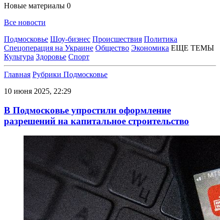
Новые материалы
0
Все новости
Подмосковье
Шоу-бизнес
Происшествия
Политика
Спецоперация на Украине
Общество
Экономика
ЕЩЕ ТЕМЫ
Культура
Здоровье
Спорт
Главная
Рубрики
Подмосковье
10 июня 2025, 22:29
В Подмосковье упростили оформление
разрешений на капитальное строительство