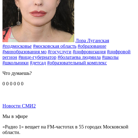
Лора Луганская
#подмосковье
#московская область
#образование
#минобразования мо
#госуслуги
#цифровизация
#цифровой
регион
#вице-губернатор
#болатаева людмила
#школы
#школьники
#детсад
#образовательный комплекс
Что думаешь?
0
0
0
0
0
0
Новости СМИ2
Мы в эфире
«Радио 1» вещает на FM-частотах в 55 городах Московской
области.