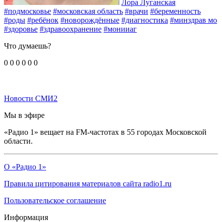
Лора Луганская
#подмосковье
#московская область
#врачи
#беременность
#роды
#ребёнок
#новорождённые
#диагностика
#минздрав мо
#здоровье
#здравоохранение
#монииаг
Что думаешь?
0
0
0
0
0
0
Новости СМИ2
Мы в эфире
«Радио 1» вещает на FM-частотах в 55 городах Московской
области.
О «Радио 1»
Правила цитирования материалов сайта radio1.ru
Пользовательское соглашение
Информация