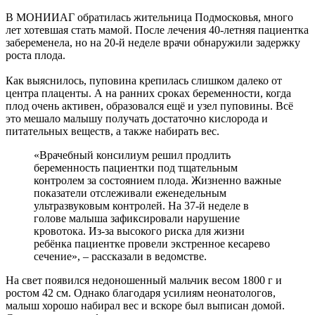
В МОНИИАГ обратилась жительница Подмосковья, много
лет хотевшая стать мамой. После лечения 40-летняя пациентка
забеременела, но на 20-й неделе врачи обнаружили задержку
роста плода.
Как выяснилось, пуповина крепилась слишком далеко от
центра плаценты. А на ранних сроках беременности, когда
плод очень активен, образовался ещё и узел пуповины. Всё
это мешало малышу получать достаточно кислорода и
питательных веществ, а также набирать вес.
«Врачебный консилиум решил продлить
беременность пациентки под тщательным
контролем за состоянием плода. Жизненно важные
показатели отслеживали еженедельным
ультразвуковым контролей. На 37-й неделе в
голове малыша зафиксировали нарушение
кровотока. Из-за высокого риска для жизни
ребёнка пациентке провели экстренное кесарево
сечение», – рассказали в ведомстве.
На свет появился недоношенный мальчик весом 1800 г и
ростом 42 см. Однако благодаря усилиям неонатологов,
малыш хорошо набирал вес и вскоре был выписан домой.