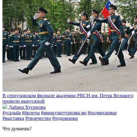
В серпуховском филиале академии РВСН им. Петра Великого
провели выпускной
Дайана Хусинова
#усадьба
#билеты
#минкульттуризма мо
#подмосковье
#выставка
#творчество
#художники
Что думаешь?