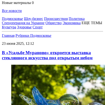
Новые материалы
0
Все новости
Подмосковье
Шоу-бизнес
Происшествия
Политика
Спецоперация на Украине
Общество
Экономика
ЕЩЕ ТЕМЫ
Культура
Здоровье
Спорт
Главная
Рубрики
Подмосковье
23 июня 2025, 12:12
В «Усадьбе Мураново» откроется выставка
стеклянного искусства под открытым небом