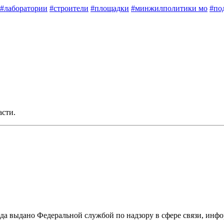
#лаборатории
#строители
#площадки
#минжилполитики мо
#по
асти.
ода выдано Федеральной службой по надзору в сфере связи, и