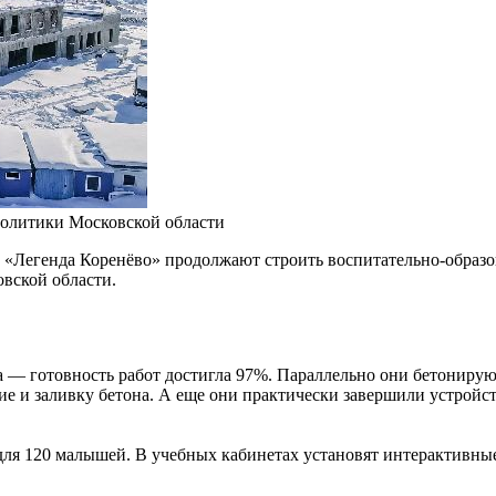
олитики Московской области
 «Легенда Коренёво» продолжают строить воспитательно-образ
вской области.
а — готовность работ достигла 97%. Параллельно они бетониру
е и заливку бетона. А еще они практически завершили устройс
 для 120 малышей. В учебных кабинетах установят интерактивны