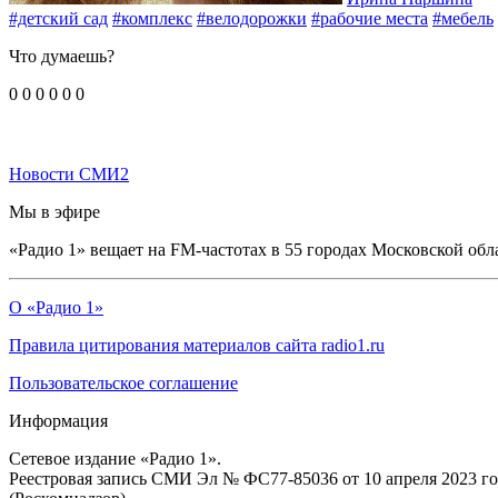
#детский сад
#комплекс
#велодорожки
#рабочие места
#мебель
Что думаешь?
0
0
0
0
0
0
Новости СМИ2
Мы в эфире
«Радио 1» вещает на FM-частотах в 55 городах Московской обл
О «Радио 1»
Правила цитирования материалов сайта radio1.ru
Пользовательское соглашение
Информация
Сетевое издание «Радио 1».
Реестровая запись СМИ Эл № ФС77-85036 от 10 апреля 2023 г