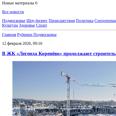
Новые материалы
0
Все новости
Подмосковье
Шоу-бизнес
Происшествия
Политика
Спецоперац
Культура
Здоровье
Спорт
Главная
Рубрики
Подмосковье
12 февраля 2026, 09:10
В ЖК «Легенда Коренёво» продолжают строительс