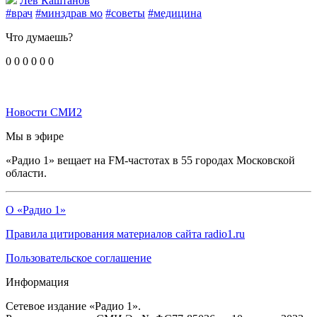
Лев Каштанов
#врач
#минздрав мо
#советы
#медицина
Что думаешь?
0
0
0
0
0
0
Новости СМИ2
Мы в эфире
«Радио 1» вещает на FM-частотах в 55 городах Московской
области.
О «Радио 1»
Правила цитирования материалов сайта radio1.ru
Пользовательское соглашение
Информация
Сетевое издание «Радио 1».