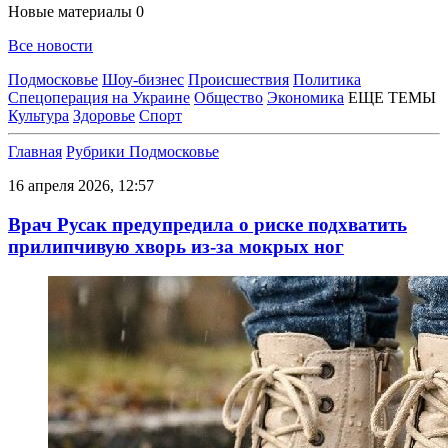
Новые материалы
0
Все новости
Подмосковье
Шоу-бизнес
Происшествия
Политика
Спецоперация на Украине
Общество
Экономика
ЕЩЕ ТЕМЫ
Культура
Здоровье
Спорт
Главная
Рубрики
Подмосковье
16 апреля 2026, 12:57
Врач Русак предупредила о риске подхватить
прилипчивую хворь из-за мокрых ног