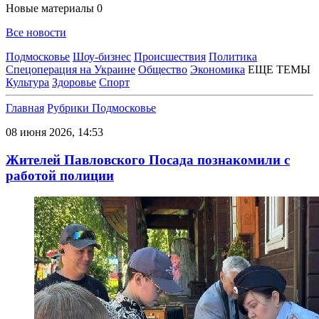
Новые материалы
0
Все новости
Подмосковье
Шоу-бизнес
Происшествия
Политика
Спецоперация на Украине
Общество
Экономика
ЕЩЕ ТЕМЫ
Культура
Здоровье
Спорт
Главная
Рубрики
Подмосковье
08 июня 2026, 14:53
Жителей Павловского Посада познакомили с
работой полиции