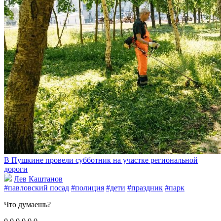
В Пушкине провели субботник на участке региональной
дороги
Лев Каштанов
#павловский посад
#полиция
#дети
#праздник
#парк
Что думаешь?