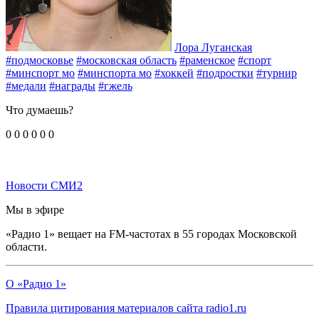
Лора Луганская
#подмосковье
#московская область
#раменское
#спорт
#минспорт мо
#минспорта мо
#хоккей
#подростки
#турнир
#медали
#награды
#гжель
Что думаешь?
0
0
0
0
0
0
Новости СМИ2
Мы в эфире
«Радио 1» вещает на FM-частотах в 55 городах Московской
области.
О «Радио 1»
Правила цитирования материалов сайта radio1.ru