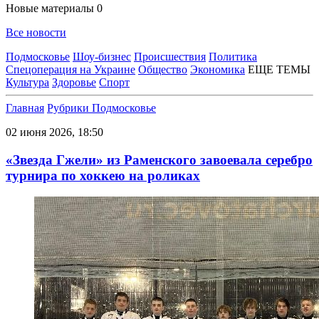
Новые материалы
0
Все новости
Подмосковье
Шоу-бизнес
Происшествия
Политика
Спецоперация на Украине
Общество
Экономика
ЕЩЕ ТЕМЫ
Культура
Здоровье
Спорт
Главная
Рубрики
Подмосковье
02 июня 2026, 18:50
«Звезда Гжели» из Раменского завоевала серебро
турнира по хоккею на роликах