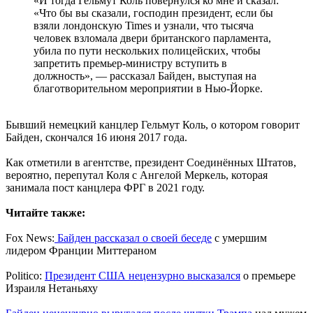
«И тогда Гельмут Коль повернулся ко мне и сказал:
«Что бы вы сказали, господин президент, если бы
взяли лондонскую Times и узнали, что тысяча
человек взломала двери британского парламента,
убила по пути нескольких полицейских, чтобы
запретить премьер-министру вступить в
должность», — рассказал Байден, выступая на
благотворительном мероприятии в Нью-Йорке.
Бывший немецкий канцлер Гельмут Коль, о котором говорит
Байден, скончался 16 июня 2017 года.
Как отметили в агентстве, президент Соединённых Штатов,
вероятно, перепутал Коля с Ангелой Меркель, которая
занимала пост канцлера ФРГ в 2021 году.
Читайте также:
Fox News:
Байден рассказал о своей беседе
с умершим
лидером Франции Миттераном
Politico:
Президент США нецензурно высказался
о премьере
Израиля Нетаньяху