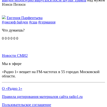
Байден нецензурно выругался после шутки Трампа
над мужем
Нэнси Пелоси
Евгения Парфентьева
#джозеф байден
#сша
#германия
Что думаешь?
0
0
0
0
0
0
Новости СМИ2
Мы в эфире
«Радио 1» вещает на FM-частотах в 55 городах Московской
области.
О «Радио 1»
Правила цитирования материалов сайта radio1.ru
Пользовательское соглашение