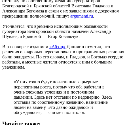
отставку по собственному желанию губернаторов
Белгородской и Брянской областей Вячеслава Гладкова и
Александра Богомаза в связи с их заявлениями о досрочном
прекращении полномочий, пишут
argumenti.ru
.
Уточняется, что временно исполняющим обязанности
губернатора Белгородской области назначен Александр
Шуваев, а Брянской — Егор Ковальчук.
В разговоре с изданием
«Абзац»
Данилин отметил, что
решения о кадровых перестановках в приграничных регионах
были ожидаемы. По его словам, и Гладков, и Богомаз усердно
работали, а местные жители относятся к ним с большим
уважением.
«У них точно будут позитивные карьерные
перспективы роста, потому что оба работали в
очень сложных условиях и в постоянном
давлении. Здесь нет отставки по недоверию. Здесь
отставка по собственному желанию, назначение
людей на замену. Это давно ожидалось и
обсуждалось», — считает политолог.
Читайте также: