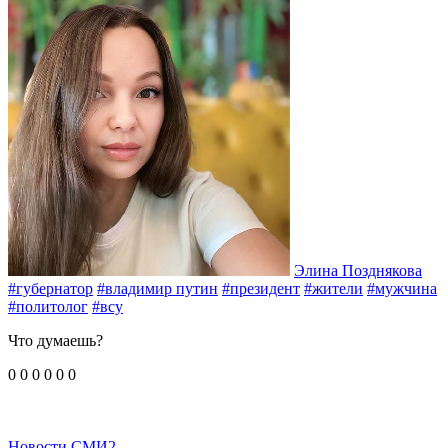
Элина Позднякова
#губернатор
#владимир путин
#президент
#жители
#мужчина
#политолог
#всу
Что думаешь?
0
0
0
0
0
0
Новости СМИ2