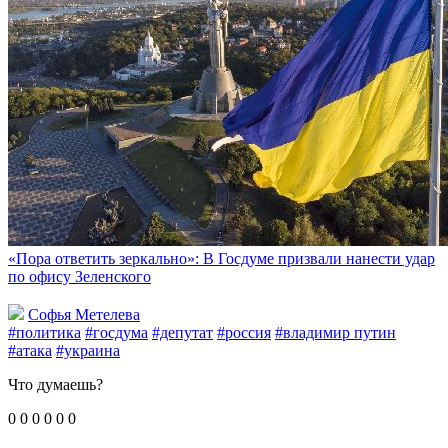
«Пора ответить зеркально»: В Госдуме призвали нанести удар
по офису Зеленского
Софья Метелева
#политика
#госдума
#депутат
#россия
#владимир путин
#атака
#украина
Что думаешь?
0
0
0
0
0
0