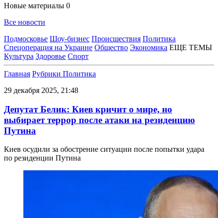
Новые материалы
0
Все новости
Подмосковье
Шоу-бизнес
Происшествия
Политика
Спецоперация на Украине
Общество
Экономика
ЕЩЕ ТЕМЫ
Культура
Здоровье
Спорт
Главная
Рубрики
Политика
29 декабря 2025, 21:48
Депутат Белик: Киев кричит о мире, но
выбирает террор после атаки на резиденцию
Путина
Киев осудили за обострение ситуации после попытки удара
по резиденции Путина