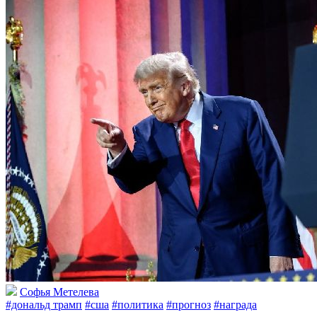
Софья Метелева
#дональд трамп
#сша
#политика
#прогноз
#награда