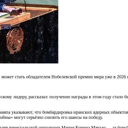
может стать обладателем Нобелевской премии мира уже в 2026 г
нскому лидеру, рассказал: получение награды в этом году стал
Трампа указывают, что бомбардировка иранских ядерных объект
йны» могут серьёзно снизить его шансы на победу.
дер венесуэльской оппозиции Мария Корина Мачадо — за борьбу