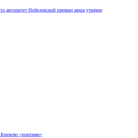
что авторитет Нобелевской премии мира утрачен
о Кремлю «понтами»