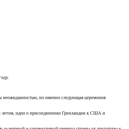
оду.
о бы неожиданностью, но именно следующая церемония
ов летом, идеи о присоединении Гренландии к США и
 за мирный и справедливый переход страны от диктатуры к