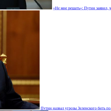
«Не мне решать»: Путин заявил, 
Путин назвал угрозы Зеленского бить п