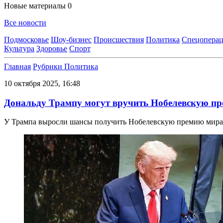
Новые материалы
0
Все новости
Подмосковье
Шоу-бизнес
Происшествия
Политика
Спецоперац
Культура
Здоровье
Спорт
Главная
Рубрики
Политика
10 октября 2025, 16:48
Дональду Трампу могут вручить Нобелевскую пр
У Трампа выросли шансы получить Нобелевскую премию мира