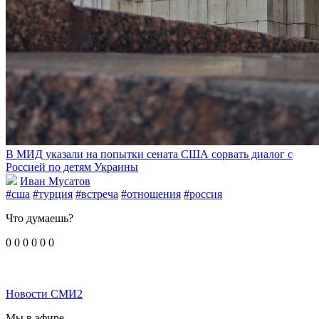
В МИД указали на попытки сената США сорвать диалог с
Россией по детям Украины
Иван Мусатов
#сша
#турция
#встреча
#отношения
#россия
Что думаешь?
0
0
0
0
0
0
Новости СМИ2
Мы в эфире