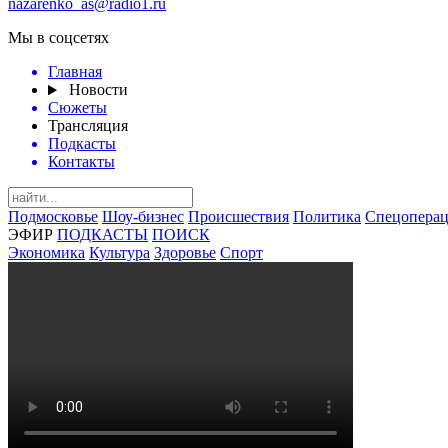
nazarenko_as@radio1.ru
Мы в соцсетях
Главная
Новости
Сюжеты
Трансляция
Подкасты
Контакты
Подмосковье
Шоу-бизнес
Происшествия
Политика
Спецоперац
ЭФИР
ПОДКАСТЫ
ПОИСК
Экономика
Культура
Здоровье
Спорт