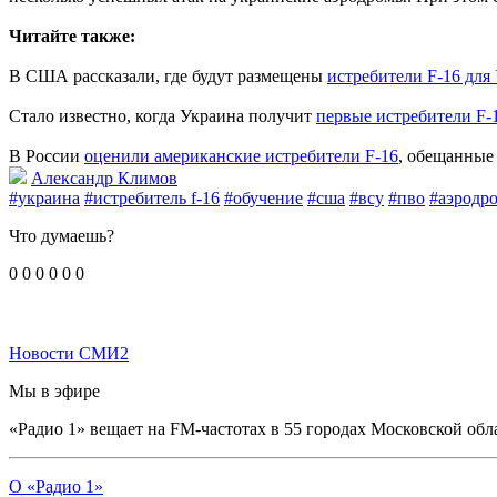
Читайте также:
В США рассказали, где будут размещены
истребители F-16 для
Стало известно, когда Украина получит
первые истребители F-
В России
оценили американские истребители F-16
, обещанные
Александр Климов
#украина
#истребитель f-16
#обучение
#сша
#всу
#пво
#аэродр
Что думаешь?
0
0
0
0
0
0
Новости СМИ2
Мы в эфире
«Радио 1» вещает на FM-частотах в 55 городах Московской обл
О «Радио 1»