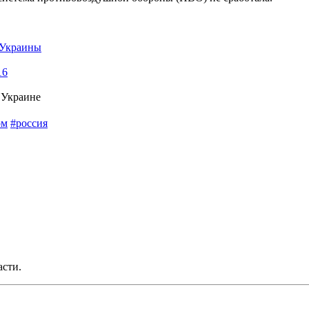
 Украины
16
 Украине
ом
#россия
асти.