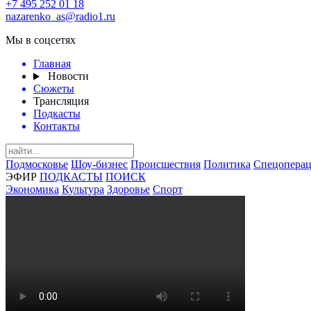
+7 495 252 01 18
nazarenko_as@radio1.ru
Мы в соцсетях
Главная
Новости
Сюжеты
Трансляция
Подкасты
Контакты
Подмосковье
Шоу-бизнес
Происшествия
Политика
Спецоперац
ЭФИР
ПОДКАСТЫ
ПОИСК
Экономика
Культура
Здоровье
Спорт