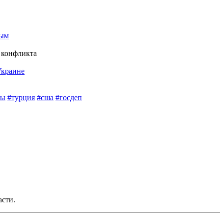
ным
е конфликта
Украине
ры
#турция
#сша
#госдеп
асти.