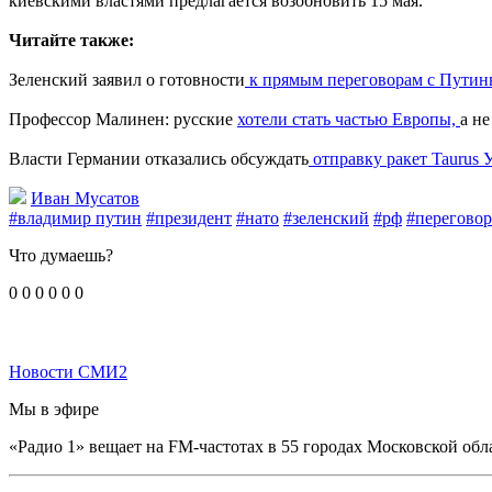
киевскими властями предлагается возобновить 15 мая.
Читайте также:
Зеленский заявил о готовности
к прямым переговорам с Пути
Профессор Малинен: русские
хотели стать частью Европы,
а н
Власти Германии отказались обсуждать
отправку ракет Taurus 
Иван Мусатов
#владимир путин
#президент
#нато
#зеленский
#рф
#перегово
Что думаешь?
0
0
0
0
0
0
Новости СМИ2
Мы в эфире
«Радио 1» вещает на FM-частотах в 55 городах Московской обл