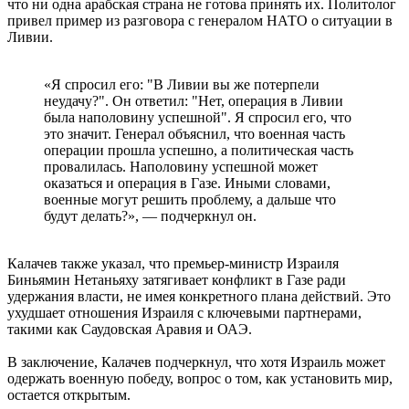
что ни одна арабская страна не готова принять их. Политолог
привел пример из разговора с генералом НАТО о ситуации в
Ливии.
«Я спросил его: "В Ливии вы же потерпели
неудачу?". Он ответил: "Нет, операция в Ливии
была наполовину успешной". Я спросил его, что
это значит. Генерал объяснил, что военная часть
операции прошла успешно, а политическая часть
провалилась. Наполовину успешной может
оказаться и операция в Газе. Иными словами,
военные могут решить проблему, а дальше что
будут делать?», — подчеркнул он.
Калачев также указал, что премьер-министр Израиля
Биньямин Нетаньяху затягивает конфликт в Газе ради
удержания власти, не имея конкретного плана действий. Это
ухудшает отношения Израиля с ключевыми партнерами,
такими как Саудовская Аравия и ОАЭ.
В заключение, Калачев подчеркнул, что хотя Израиль может
одержать военную победу, вопрос о том, как установить мир,
остается открытым.