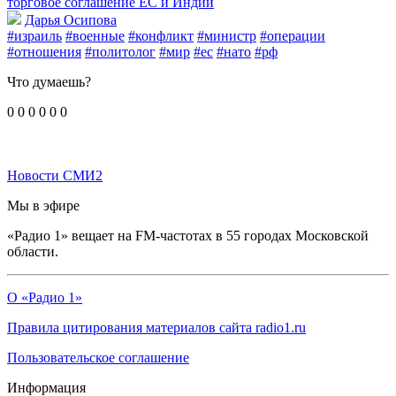
торговое соглашение ЕС и Индии
Дарья Осипова
#израиль
#военные
#конфликт
#министр
#операции
#отношения
#политолог
#мир
#ес
#нато
#рф
Что думаешь?
0
0
0
0
0
0
Новости СМИ2
Мы в эфире
«Радио 1» вещает на FM-частотах в 55 городах Московской
области.
О «Радио 1»
Правила цитирования материалов сайта radio1.ru
Пользовательское соглашение
Информация