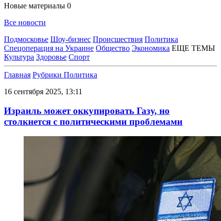
Новые материалы
0
Все новости
Подмосковье
Шоу-бизнес
Происшествия
Политика
Спецоперация на Украине
Общество
Экономика
ЕЩЕ ТЕМЫ
Культура
Здоровье
Спорт
Главная
Рубрики
Политика
16 сентября 2025, 13:11
Израиль может оккупировать Газу, но
столкнется с политическими проблемами