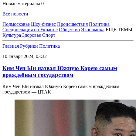
Новые материалы
0
Все новости
Подмосковье
Шоу-бизнес
Происшествия
Политика
Спецоперация на Украине
Общество
Экономика
ЕЩЕ ТЕМЫ
Культура
Здоровье
Спорт
Главная
Рубрики
Политика
10 января 2024, 03:32
Ким Чен Ын назвал Южную Корею самым
враждебным государством
Ким Чен Ын назвал Южную Корею самым враждебным
государством — ЦТАК