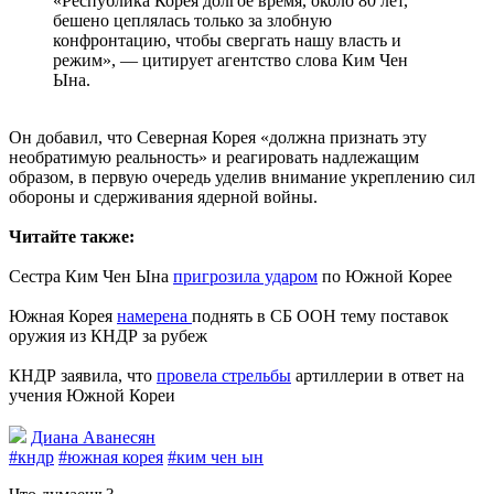
«Республика Корея долгое время, около 80 лет,
бешено цеплялась только за злобную
конфронтацию, чтобы свергать нашу власть и
режим», — цитирует агентство слова Ким Чен
Ына.
Он добавил, что Северная Корея «должна признать эту
необратимую реальность» и реагировать надлежащим
образом, в первую очередь уделив внимание укреплению сил
обороны и сдерживания ядерной войны.
Читайте также:
Сестра Ким Чен Ына
пригрозила ударом
по Южной Корее
Южная Корея
намерена
поднять в СБ ООН тему поставок
оружия из КНДР за рубеж
КНДР заявила, что
провела стрельбы
артиллерии в ответ на
учения Южной Кореи
Диана Аванесян
#кндр
#южная корея
#ким чен ын