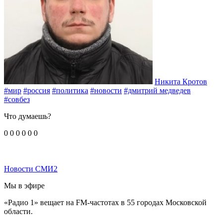
Никита Кротов
#мир
#россия
#политика
#новости
#дмитрий медведев
#совбез
Что думаешь?
0
0
0
0
0
0
Новости СМИ2
Мы в эфире
«Радио 1» вещает на FM-частотах в 55 городах Московской
области.