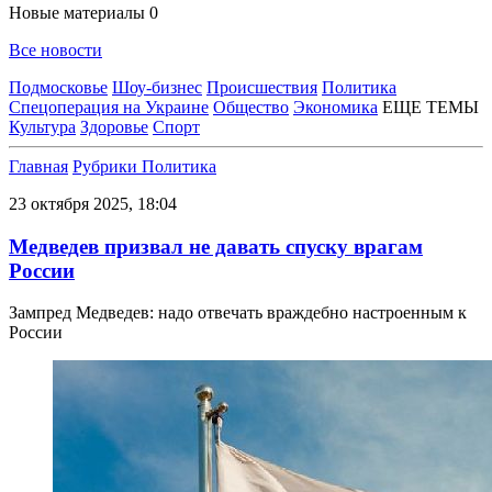
Новые материалы
0
Все новости
Подмосковье
Шоу-бизнес
Происшествия
Политика
Спецоперация на Украине
Общество
Экономика
ЕЩЕ ТЕМЫ
Культура
Здоровье
Спорт
Главная
Рубрики
Политика
23 октября 2025, 18:04
Медведев призвал не давать спуску врагам
России
Зампред Медведев: надо отвечать враждебно настроенным к
России